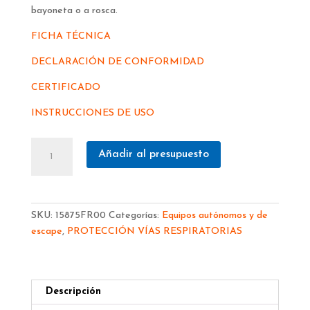
bayoneta o a rosca.
FICHA TÉCNICA
DECLARACIÓN DE CONFORMIDAD
CERTIFICADO
INSTRUCCIONES DE USO
EQUIPO
Añadir al presupuesto
AUTÓNOMO
DE
BOMBEROS
SPASCIANI
SKU:
15875FR00
Categorías:
Equipos autónomos y de
RN
escape
,
PROTECCIÓN VÍAS RESPIRATORIAS
FR
15875FR00
cantidad
Descripción